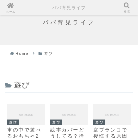
パパ育児ライフ
ホーム
検索
パパ育児ライフ
Home
遊び
遊び
遊び
遊び
遊び
車の中で遊べ
絵本カバーど
庭ブランコで
るおもちゃ2
うしてる？捨
後悔する原因