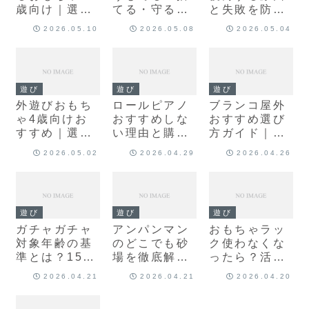
歳向け｜選び
てる・守る・
と失敗を防ぐ
方とおすすめ
活かす3つの
選び方・設置
2026.05.10
2026.05.08
2026.05.04
10選
解決策
のポイント
遊び
遊び
遊び
外遊びおもち
ロールピアノ
ブランコ屋外
ゃ4歳向けお
おすすめしな
おすすめ選び
すすめ｜選び
い理由と購入
方ガイド｜タ
方と遊び方を
前に知るべき
イプ別・設置
2026.05.02
2026.04.29
2026.04.26
解説
ポイント
方法まで解説
遊び
遊び
遊び
ガチャガチャ
アンパンマン
おもちゃラッ
対象年齢の基
のどこでも砂
ク使わなくな
準とは？15歳
場を徹底解説
ったら？活
以上の意味を
｜口コミや遊
用・リメイ
2026.04.21
2026.04.21
2026.04.20
親目線で解説
び方まとめ
ク・手放し方
まとめ