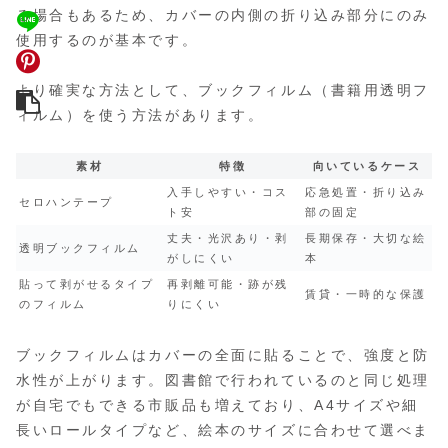
る場合もあるため、カバーの内側の折り込み部分にのみ
使用するのが基本です。
より確実な方法として、ブックフィルム（書籍用透明フ
ィルム）を使う方法があります。
素材
特徴
向いているケース
入手しやすい・コス
応急処置・折り込み
セロハンテープ
ト安
部の固定
丈夫・光沢あり・剥
長期保存・大切な絵
透明ブックフィルム
がしにくい
本
貼って剥がせるタイプ
再剥離可能・跡が残
賃貸・一時的な保護
のフィルム
りにくい
ブックフィルムはカバーの全面に貼ることで、強度と防
水性が上がります。図書館で行われているのと同じ処理
が自宅でもできる市販品も増えており、A4サイズや細
長いロールタイプなど、絵本のサイズに合わせて選べま