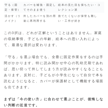
守る（固
カバーを補強・固定し
絵本の見た目を保ちたい・コ
定・保管）
てそのまま使う
レクション派
活かす（リ
外したカバーを別の用
捨てたくないが保管も難し
メイク）
途に再利用する
い・工作が好き
この3択は、どれが正解ということはありません。家庭
の収納事情、子どもの年齢、絵本への思い入れによっ
て、最適な選択は変わります。
「守る」を選ぶ場合でも、全冊に固定作業をするのは手
間がかかります。特に読み聞かせ中心の乳幼児期であれ
ば、思い切って外してしまう方が読みやすくなることも
あります。反対に、子どもが小学生になって自分で本を
読むようになると、カバーが保護材として機能する場面
も出てきます。
まずは「今の使い方」に合わせて選ぶことが、後悔しな
い判断の近道です。