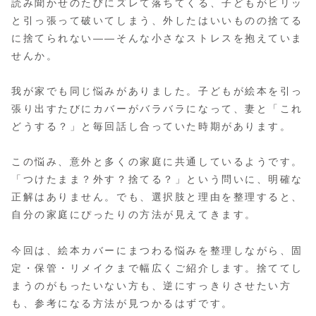
読み聞かせのたびにズレて落ちてくる、子どもがビリッ
と引っ張って破いてしまう、外したはいいものの捨てる
に捨てられない——そんな小さなストレスを抱えていま
せんか。
我が家でも同じ悩みがありました。子どもが絵本を引っ
張り出すたびにカバーがバラバラになって、妻と「これ
どうする？」と毎回話し合っていた時期があります。
この悩み、意外と多くの家庭に共通しているようです。
「つけたまま？外す？捨てる？」という問いに、明確な
正解はありません。でも、選択肢と理由を整理すると、
自分の家庭にぴったりの方法が見えてきます。
今回は、絵本カバーにまつわる悩みを整理しながら、固
定・保管・リメイクまで幅広くご紹介します。捨ててし
まうのがもったいない方も、逆にすっきりさせたい方
も、参考になる方法が見つかるはずです。