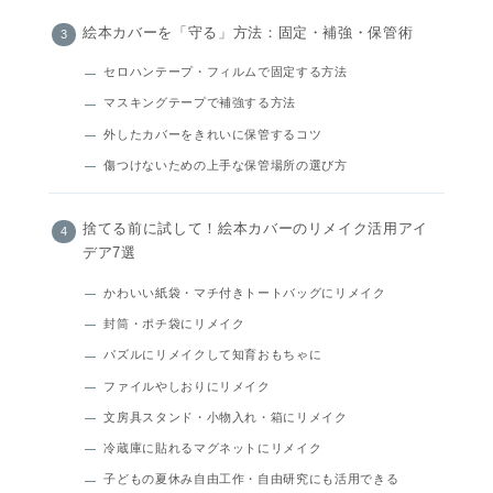
絵本カバーを「守る」方法：固定・補強・保管術
セロハンテープ・フィルムで固定する方法
マスキングテープで補強する方法
外したカバーをきれいに保管するコツ
傷つけないための上手な保管場所の選び方
捨てる前に試して！絵本カバーのリメイク活用アイ
デア7選
かわいい紙袋・マチ付きトートバッグにリメイク
封筒・ポチ袋にリメイク
パズルにリメイクして知育おもちゃに
ファイルやしおりにリメイク
文房具スタンド・小物入れ・箱にリメイク
冷蔵庫に貼れるマグネットにリメイク
子どもの夏休み自由工作・自由研究にも活用できる