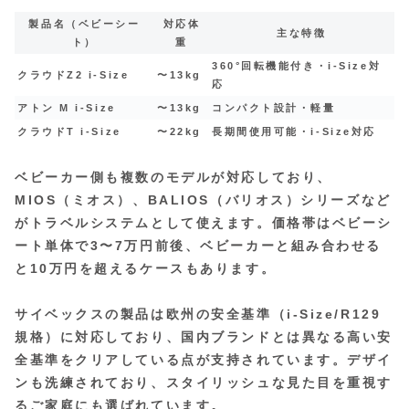
製品名（ベビーシー
対応体
主な特徴
ト）
重
360°回転機能付き・i-Size対
クラウドZ2 i-Size
〜13kg
応
アトン M i-Size
〜13kg
コンパクト設計・軽量
クラウドT i-Size
〜22kg
長期間使用可能・i-Size対応
ベビーカー側も複数のモデルが対応しており、
MIOS（ミオス）、BALIOS（バリオス）シリーズなど
がトラベルシステムとして使えます。価格帯はベビーシ
ート単体で3〜7万円前後、ベビーカーと組み合わせる
と10万円を超えるケースもあります。
サイベックスの製品は欧州の安全基準（i-Size/R129
規格）に対応しており、国内ブランドとは異なる高い安
全基準をクリアしている点が支持されています。デザイ
ンも洗練されており、スタイリッシュな見た目を重視す
るご家庭にも選ばれています。