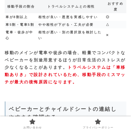
おすすめ
移動手段の割合
トラベルシステムとの相性
度
車が8割以上
相性が良い・恩恵を実感しやすい
◎
車5割・電車5割
やや相性が下がる・工夫が必要
△
電車・徒歩が中
相性が悪い・別の選択肢を検討した
✕
心
い
移動のメインが電車や徒歩の場合、軽量でコンパクトな
ベビーカーを別途用意するほうが日常生活のストレスが
少なくなることがあります。
トラベルシステムは「車移
動ありき」で設計されているため、移動手段のミスマッ
チが最大の後悔原因になります。
ベビーカーとチャイルドシートの連結し
やすさを確認する
お問い合わせ
プライバシーポリシー