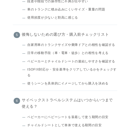
段差や階段での操作性に不満が出やすい
車のトランクに積み込みにくいサイズ・重量の問題
使用頻度が少ないと割高に感じる
後悔しないための選び方・購入前チェックリスト
自家用車のトランクサイズや乗降ドアとの相性を確認する
日常の移動手段（車・電車・徒歩）との相性を考える
ベビーカーとチャイルドシートの連結しやすさを確認する
ISOFIX対応か・安全基準をクリアしているかをチェックす
る
使うシーンを具体的にイメージしてから購入を決める
サイベックストラベルシステムはいつからいつまで
使える？
ベビーカーにベビーシートを装着して使う期間の目安
チャイルドシートとして単体で使える期間の目安