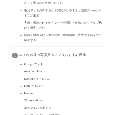
さ」で選ぶのが失敗しにくい
祖父母とも共有するなら閲覧のしやすさと通知のわかりや
すさが重要
夫婦・家族だけで使うなら非公開性と自動バックアップ機
能を優先したい
無料で始めるなら保存容量・動画制限・広告の有無を先に
確認する
みてね以外の写真共有アプリおすすめ候補
Googleフォト
Amazon Photos
iCloud共有アルバム
LINEアルバム
Famm
30days Album
家族アルバム系アプリ
クラウドストレージ型アプリ