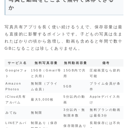
か
写真共有アプリを長く使い続けるうえで、保存容量は最
も直接的に影響するポイントです。子どもの写真は生ま
れたばかりの頃から急増し、動画も含めると年間で数十
GBになることは珍しくありません。
サービス名
無料写真容量
無料動画容量
備考
Googleフォ
15GB（Gmail等
15GB内で共
圧縮画質なら節約
ト
と共用）
用
可能
Amazon
無制限（プライ
プライム会員が条
5GB
Photos
ム会員）
件
iCloud共有
5分以内の動
Appleデバイス向
最大5,000枚
アルバム
画
け
3分以内・無
無料プランの動画
みてね
無制限
制限本数
は最長3分
LINEアルバ
制限あり（保存
長期保存には不向
保存期限あり