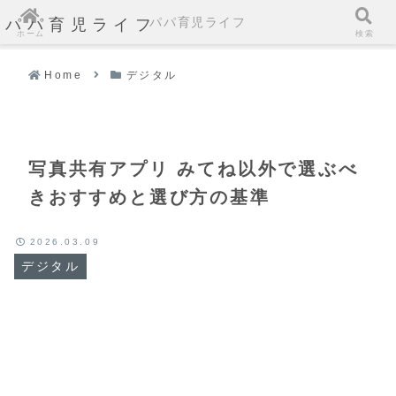
パパ育児ライフ
パパ育児ライフ
ホーム
検索
Home
デジタル
写真共有アプリ みてね以外で選ぶべ
きおすすめと選び方の基準
2026.03.09
デジタル