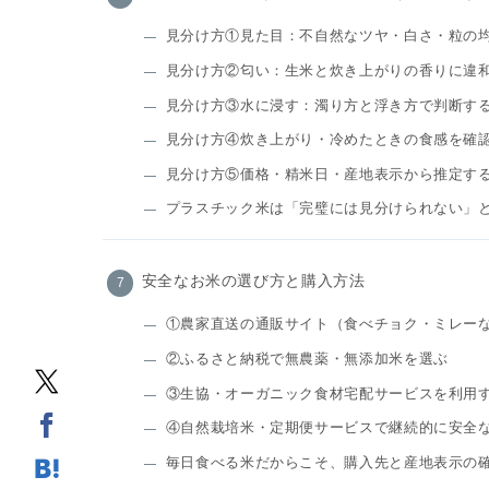
見分け方①見た目：不自然なツヤ・白さ・粒の
見分け方②匂い：生米と炊き上がりの香りに違
見分け方③水に浸す：濁り方と浮き方で判断す
見分け方④炊き上がり・冷めたときの食感を確
見分け方⑤価格・精米日・産地表示から推定す
プラスチック米は「完璧には見分けられない」
安全なお米の選び方と購入方法
①農家直送の通販サイト（食べチョク・ミレー
②ふるさと納税で無農薬・無添加米を選ぶ
③生協・オーガニック食材宅配サービスを利用
④自然栽培米・定期便サービスで継続的に安全
毎日食べる米だからこそ、購入先と産地表示の