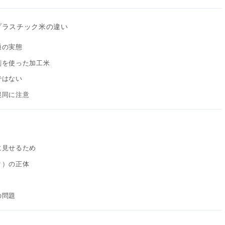
プラスチック米の違い
通の実態
剤を使った加工米
ではない
混同に注意
に見せるため
ク）の正体
」
の問題