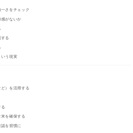
均一さをチェック
和感がないか
る
認する
る
という現実
など）を活用する
する
な米を確保する
確認を習慣に