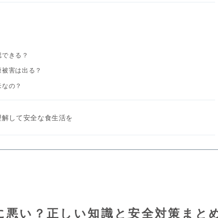
？
認できる？
康被害は出る？
米なの？
理解して安全な食生活を
に悪い？正しい知識と安全対策まと