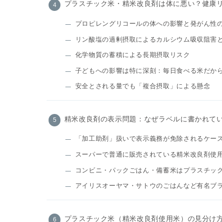
プラスチック米・精米改良剤は体に悪い？健康
プロピレングリコールの体への影響と発がん性
リン酸塩の過剰摂取によるカルシウム吸収阻害
化学物質の蓄積による長期摂取リスク
子どもへの影響は特に深刻：毎日食べる米だか
安全とされる量でも「複合摂取」による懸念
精米改良剤の表示問題：なぜラベルに書かれて
「加工助剤」扱いで表示義務が免除されるケー
スーパーで普通に販売されている精米改良剤使
コンビニ・パックごはん・備蓄米はプラスチッ
アイリスオーヤマ・サトウのごはんなど有名ブ
プラスチック米（精米改良剤使用米）の見分け方