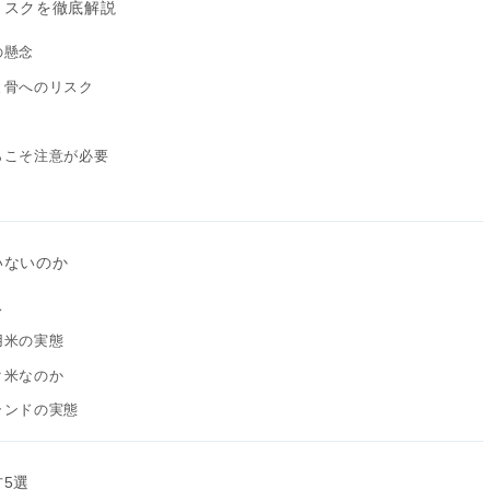
リスクを徹底解説
の懸念
と骨へのリスク
らこそ注意が必要
いないのか
ス
用米の実態
ク米なのか
ランドの実態
5選